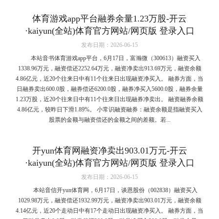
体育游戏app平台融券余量1.23万股-开云
·kaiyun(全站)体育官方网站/网页版 登录入口
发布日期：2026-06-15
本站音书体育游戏app平台，6月17日，富瀚微（300613）融资买入
1338.96万元，融资偿还2252.64万元，融资净卖出913.69万元，融资余额
4.86亿元，近20个往来日中有11个往来日出现融资净买入。 融券方面，当
日融券卖出600.0股，融券偿还6200.0股，融券净买入5600.0股，融券余量
1.23万股，近20个往来日中有11个往来日出现融券净卖出。 融资融券余额
4.86亿元，较昨日下滑1.89%。 小常识融资融券：融资余额是指融资买入
股票的金额与融资偿还的金额之间的差额。若...
开yun体育网融资净卖出903.01万元-开云
·kaiyun(全站)体育官方网站/网页版 登录入口
发布日期：2026-06-15
本站音信开yun体育网，6月17日，谈恩股份（002838）融资买入
1029.98万元，融资偿还1932.99万元，融资净卖出903.01万元，融资余额
4.14亿元，近20个走动日中有17个走动日出现融资净买入。 融券方面，当