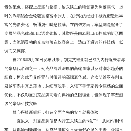
贵族配色，搭配上星耀前格栅，给东谈主的嗅觉更为利落霸气，19
吋的涡扇铝合金轮毂宽裕富余张力，在行驶的经过中概况塑造出丰
富的光影变化，畅通属性瞬息拉满。在内饰方面，车型则是配备了
专属的晶光律动LED透光饰板，其举座是由25颗LED构成的矩形图
案，当流淌灵动的光点散落在仪容台上，透出了避讳的科技感，低
调而又糜掷。
自2016年9月30日发布以来，别克艾维亚就已成为内行近朱者赤
的豪华代名词之一，别克品牌以深厚的高端血缘以及对潮水趋势的
细察，恒久赋予艾维亚与时俱进的高端豪华感。这次艾维亚在别克
君越车系中真是落地，从细节脱手，入辖下手于家具专属感的全面
优化，不仅彰显别克品牌高端而典雅的贪图理念，也体现了车型越
级的豪华科技实验。
舒心座椅新标杆，打造全面当先的安全驾乘体验
一直以来，别克品牌便是内行工东谈主的“椅厂”，从MPV到轿
车，从燃油到新能源，别克品牌恒久是乘坐舒心肠的王者，极端是