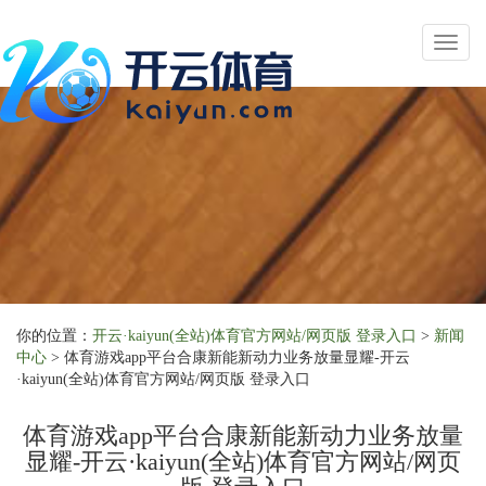
Toggl
naviga
你的位置：
开云·kaiyun(全站)体育官方网站/网页版 登录入口
>
新闻
中心
> 体育游戏app平台合康新能新动力业务放量显耀-开云
·kaiyun(全站)体育官方网站/网页版 登录入口
体育游戏app平台合康新能新动力业务放量
显耀-开云·kaiyun(全站)体育官方网站/网页