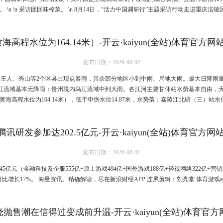
 \n \n 采访团回味榨菜。 \n 8月14日，“活力中国调研行”主题采访行动走进重庆涪陵区
高程水位为164.14米）-开云·kaiyun(全站)体育官方网
发布日期：2026-08-02
王人、秀山等2个区县出现点暴雨，其余部分地区小到中雨、局地大雨。最大日降雨量
江流域基本无降雨；贵州境内乌江流域中到大雨。各江河主要甘休站水势基本自由，无明显涨
海高程水位为164.14米），低于申饬水位14.87米，水势落；嘉陵江北碚（三）站水位175
腾讯研发参加达202.5亿元-开云·kaiyun(全站)体育官方网
发布日期：2026-08-01
元（金融科技及企服555亿+原土游戏404亿+国外游戏188亿+轻视网络322亿+营销就
比增长17%。 海量资讯、精确解读，尽在新浪财经APP 连累剪辑：刘亮堂 体育游戏app
挠抛售潮在信得过变成前升温-开云·kaiyun(全站)体育官方