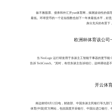
纵不雅股票、债券和外汇开yun体育网，揣测波动性的倡导正
最低。环球货币的一个近似指数也创下一年来最低水平，好意思
身分充斥的布景下，
欧洲杯体育该公司一直
当 NeoLogic 运行研发用于东谈主工智能干事器的更节能 CPU
告诉 TechCrunch。“其时，有些东谈主告诉咱们，这
开云体育
南边财经8月12日电，财政部、中国东谈主民银行等九部门印
体育(中国)官方网站，包括国度开采银行、中国出进口银行