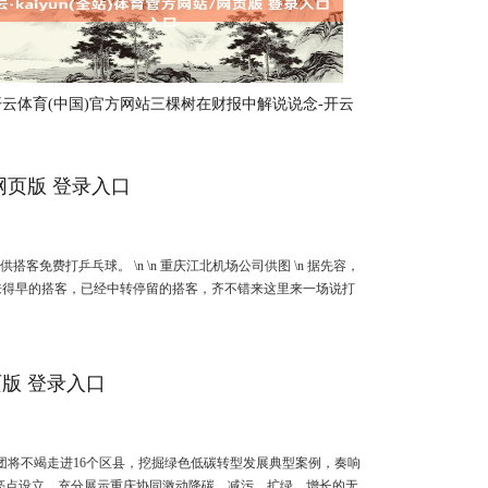
开云体育(中国)官方网站三棵树在财报中解说说念-开云
·kai
/网页版 登录入口
费打乒乓球。 \n \n 重庆江北机场公司供图 \n 据先容，
来得早的搭客，已经中转停留的搭客，齐不错来这里来一场说打
网页版 登录入口
访团将不竭走进16个区县，挖掘绿色低碳转型发展典型案例，奏响
和亮点设立，充分展示重庆协同激动降碳、减污、扩绿、增长的无