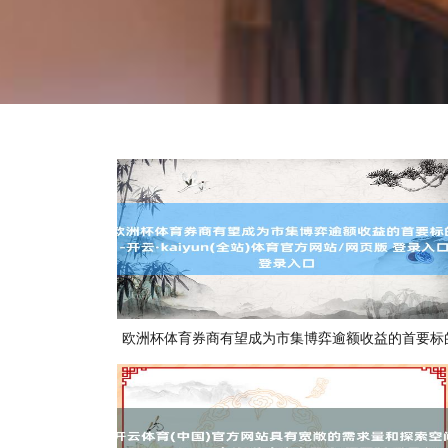
欧洲杯体育券商有望成为市集博弈逾额收益的首要标
开云·ka