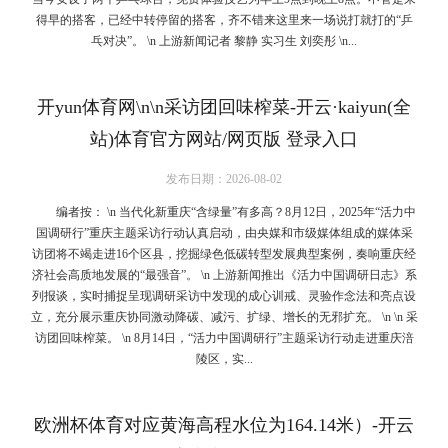
得早的搭客，已经中转停留的搭客，齐不错来这里来一场说打就打的“乒
乓对决”。 \n 上游新闻记者 黎静 实习生 刘奕彤 \n...
开yun体育网\n\n采访团回味榨菜-开云·kaiyun(全
站)体育官方网站/网页版 登录入口
发布日期：2026-08-02
编者按： \n 当代化新重庆“含绿量”有多高？8月12日，2025年“活力中
国调研行”重庆主题采访行动认真启动，由央媒和市级媒体组成的媒体采
访团将不竭走进16个区县，挖掘绿色低碳转型发展典型案例，奏响重庆经
济社会高质地发展的“最强音”。 \n 上游新闻推出《活力中国调研日志》系
列报谈，实时捕捉呈现调研采访中发现的成心训戒、灵验作念法和亮点设
立，充分展示重庆协同激动降碳、减污、扩绿、增长的无邪扩充。 \n \n 采
访团回味榨菜。 \n 8月14日，“活力中国调研行”主题采访行动走进重庆涪
陵区，实...
欧洲杯体育对应黄海高程水位为164.14米）-开云