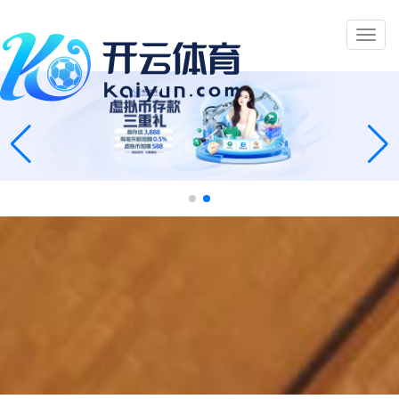
Toggl
naviga