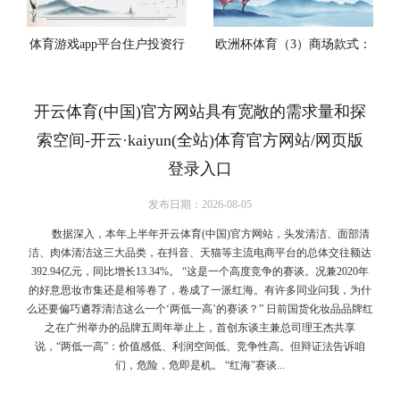
体育游戏app平台住户投资行
欧洲杯体育（3）商场款式：
径正呈现冷静活跃的趋势-开
两市成交额环比高潮-开云
开云体育(中国)官方网站具有宽敞的需求量和探
云·k
·kaiy
索空间-开云·kaiyun(全站)体育官方网站/网页版
登录入口
发布日期：2026-08-05
数据深入，本年上半年开云体育(中国)官方网站，头发清洁、面部清
洁、肉体清洁这三大品类，在抖音、天猫等主流电商平台的总体交往额达
392.94亿元，同比增长13.34%。 “这是一个高度竞争的赛谈。况兼2020年
的好意思妆市集还是相等卷了，卷成了一派红海。有许多同业问我，为什
么还要偏巧遴荐清洁这么一个‘两低一高’的赛谈？” 日前国货化妆品品牌红
之在广州举办的品牌五周年举止上，首创东谈主兼总司理王杰共享
说，“两低一高”：价值感低、利润空间低、竞争性高。但辩证法告诉咱
们，危险，危即是机。 “红海”赛谈...