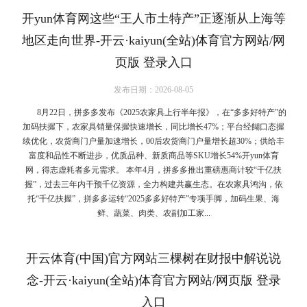
开yun体育网这些“王人市土特产”正逐渐从上海等
地区走向世界-开云·kaiyun(全站)体育官方网站/网
页版 登录入口
发布日期：2026-08-05
8月22日，拼多多发布《2025农家具上行半年报》，在“多多好特产”的
加码扶握下，农家具销量保握快速增长，同比增长47%；平台经餬口态握
续优化，农货商门户量加速增长，00后农货商门户量增长超30%；供给丰
富度和品性不断进步，优质品种、新质商品等SKU增长54%开yun体育
网，得志虚耗者多元需求。 本年4月，拼多多推出重磅惠商计较“千亿扶
握”，过去三年内干预千亿资源，全力构建共赢生态。在农家具鸿沟，依
托“千亿扶握”，拼多多运转“2025多多好特产”专项手脚，加码生果、海
鲜、蔬菜、肉类、农副加工家...
开云体育(中国)官方网站三棵树在财报中解说说
念-开云·kaiyun(全站)体育官方网站/网页版 登录
入口