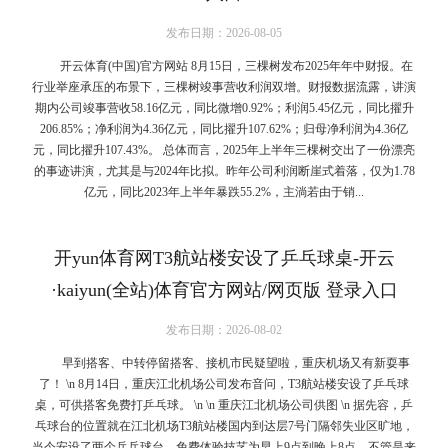
发布日期：2026-08-05
开云体育(中国)官方网站 8月15日，三棵树发布2025年年中财报。在
行业举座承压的布景下，三棵树竣事营收利润双增。财报数据流露，讲演
期内公司竣事营收58.16亿元，同比微增0.92%；利润5.45亿元，同比擢升
206.85%；净利润为4.36亿元，同比擢升107.62%；归母净利润为4.36亿
元，同比擢升107.43%。 总体而言，2025年上半年三棵树交出了一份漂亮
的事迹讲演，尤其是与2024年比拟。昨年公司利润断崖式着落，仅为1.78
亿元，同比2023年上半年暴跌55.2%，主淌若由于销...
开yun体育网T3航站楼安设了乒乓球桌-开云
·kaiyun(全站)体育官方网站/网页版 登录入口
发布日期：2026-08-02
早到搭客、中转停留搭客、接机市民疑望啦，重庆机场又有新耍事
了！ \n 8月14日，重庆江北机场公司发布音问，T3航站楼安设了乒乓球
桌，可供搭客免费打乒乓球。 \n \n 重庆江北机场公司供图 \n 据先容，乒
乓球台的位置就在江北机场T3航站楼国内到达层7号门隔邻失业区旷地，
当今安设了两个乒乓球台，免费体验技艺为早上9点到晚上8点。不管是来